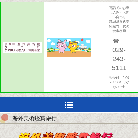
電話でのお申
し込み・お問
い合わせ
茨城県近代美
術館内 友の
会事務局
☎
029-
243-
5111
※受付 9:00
～16:00｜火/
水/金/土
海外美術鑑賞旅行